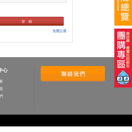
登 錄
免費註冊
中心
案
題
們