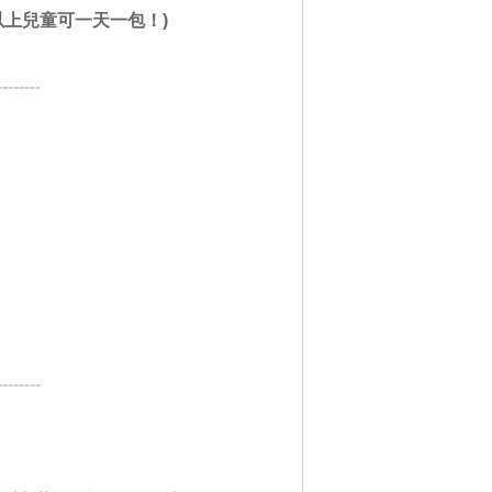
上兒童可一天一包！)
--------
--------