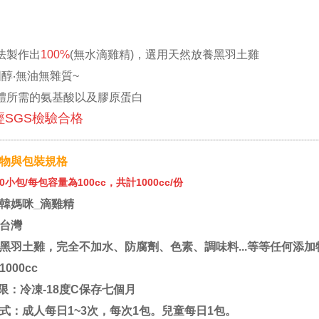
法製作出
100%
(無水滴雞精)，選用天然放養黑羽土雞
固醇‧無油無雜質~
體所需的氨基酸以及膠原蛋白
經SGS檢驗合格
----------------------------------------------------------------------------------------------------------------
物與包裝規格
0小包/
每包容量為100cc，
共計1000cc/份
韓媽咪_滴雞精
台灣
黑羽土雞，完全不加水、防腐劑、色素、調味料...等等任何添加
000cc
限：冷凍-18度C保存七個月
式：成人每日1~3次，每次1包。兒童每日1包。