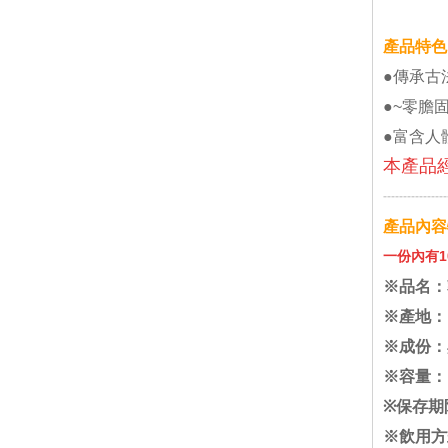
產品特色
●傳承古
●~零膽
●富含人
本產品
----------------
產品內容
一份內有1
※品名：
※產地：
※成份：
※
容
量：1
※保存期
※飲用方