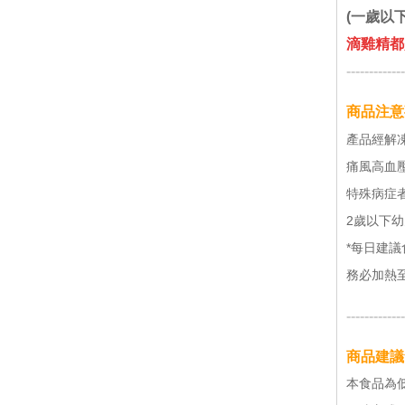
(一歲以
滴雞精都
-------------
商品注
產品經解
痛風高血
特殊病症者
2歲以下
*每日建議食
務必加熱至
-------------
商品建議
本食品為