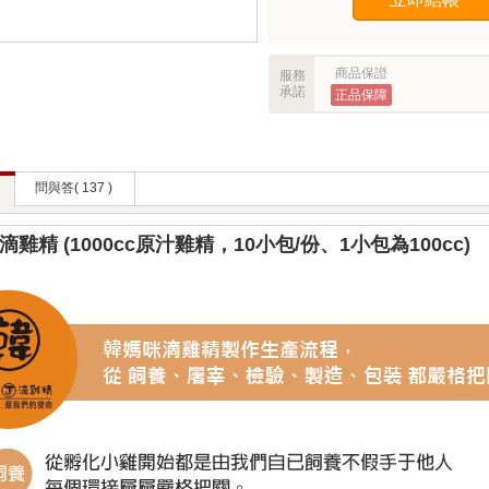
商品保證
服務
承諾
正品保障
問與答( 137 )
滴雞精 (
1000cc原汁雞精，10小包/份、1小包為100cc)