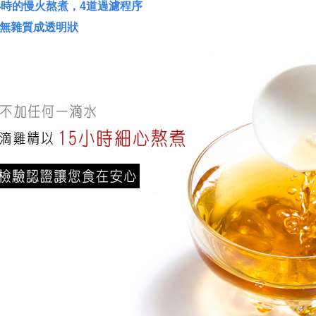
小時的慢火熬煮，4道過濾程序
無雜質成透明狀