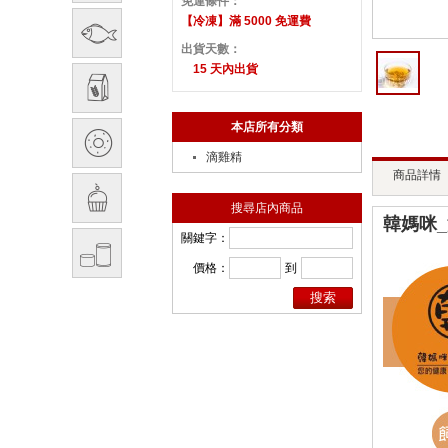
免運條件：
【冷凍】滿 5000 免運費
出貨天數：
15 天內出貨
本店所有分類
滴雞精
商品詳情
搜尋店內商品
韓媽咪_
關鍵字：
價格：
到