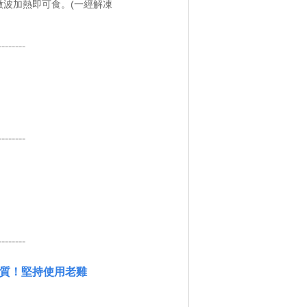
波加熱即可食。(一經解凍
--------
--------
--------
質！堅持使用老雞