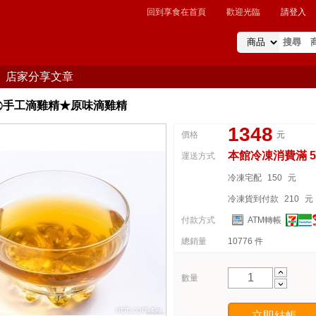
回到享食在首頁
歡迎光臨
請登入
店家分享文章
㊣手工滴雞精★原味滴雞精
1348
價格
元
本館冷凍消費滿 5
運送方式
冷凍宅配
150
元
冷凍貨到付款
210
元
付款方式
ATM轉帳
總銷量
10776 件
數量