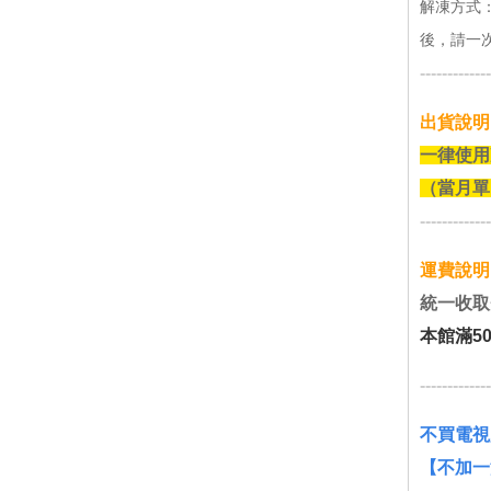
解凍方式
後，請一
-------------
出貨說明
一律使用
（當月單
-------------
運費說明
統一收取
本館滿5
-------------
不買電視
【不加一